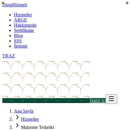
Dizgi
Hizmeti
Hizmetler
ARGE
Hakkımızda
Sertifikalar
Blog
SSS
İletişim
TR
AZ
Teklif Al
Ana Sayfa
Hizmetler
Malzeme Tedariki