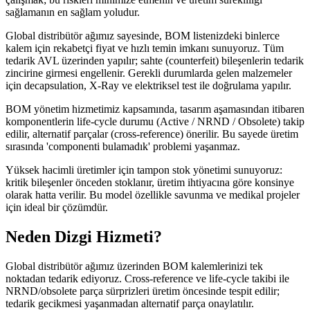
sağlamanın en sağlam yoludur.
Global distribütör ağımız sayesinde, BOM listenizdeki binlerce
kalem için rekabetçi fiyat ve hızlı temin imkanı sunuyoruz. Tüm
tedarik AVL üzerinden yapılır; sahte (counterfeit) bileşenlerin tedarik
zincirine girmesi engellenir. Gerekli durumlarda gelen malzemeler
için decapsulation, X-Ray ve elektriksel test ile doğrulama yapılır.
BOM yönetim hizmetimiz kapsamında, tasarım aşamasından itibaren
komponentlerin life-cycle durumu (Active / NRND / Obsolete) takip
edilir, alternatif parçalar (cross-reference) önerilir. Bu sayede üretim
sırasında 'componenti bulamadık' problemi yaşanmaz.
Yüksek hacimli üretimler için tampon stok yönetimi sunuyoruz:
kritik bileşenler önceden stoklanır, üretim ihtiyacına göre konsinye
olarak hatta verilir. Bu model özellikle savunma ve medikal projeler
için ideal bir çözümdür.
Neden
Dizgi Hizmeti
?
Global distribütör ağımız üzerinden BOM kalemlerinizi tek
noktadan tedarik ediyoruz. Cross-reference ve life-cycle takibi ile
NRND/obsolete parça sürprizleri üretim öncesinde tespit edilir;
tedarik gecikmesi yaşanmadan alternatif parça onaylatılır.