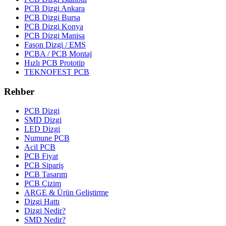
PCB Dizgi Ankara
PCB Dizgi Bursa
PCB Dizgi Konya
PCB Dizgi Manisa
Fason Dizgi / EMS
PCBA / PCB Montaj
Hızlı PCB Prototip
TEKNOFEST PCB
Rehber
PCB Dizgi
SMD Dizgi
LED Dizgi
Numune PCB
Acil PCB
PCB Fiyat
PCB Sipariş
PCB Tasarım
PCB Çizim
ARGE & Ürün Geliştirme
Dizgi Hattı
Dizgi Nedir?
SMD Nedir?