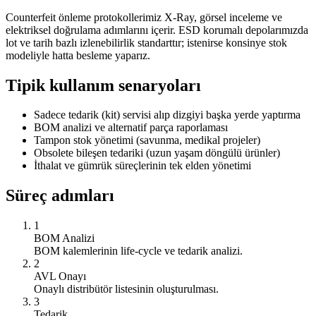
Counterfeit önleme protokollerimiz X-Ray, görsel inceleme ve
elektriksel doğrulama adımlarını içerir. ESD korumalı depolarımızda
lot ve tarih bazlı izlenebilirlik standarttır; istenirse konsinye stok
modeliyle hatta besleme yaparız.
Tipik kullanım senaryoları
Sadece tedarik (kit) servisi alıp dizgiyi başka yerde yaptırma
BOM analizi ve alternatif parça raporlaması
Tampon stok yönetimi (savunma, medikal projeler)
Obsolete bileşen tedariki (uzun yaşam döngülü ürünler)
İthalat ve gümrük süreçlerinin tek elden yönetimi
Süreç adımları
1
BOM Analizi
BOM kalemlerinin life-cycle ve tedarik analizi.
2
AVL Onayı
Onaylı distribütör listesinin oluşturulması.
3
Tedarik