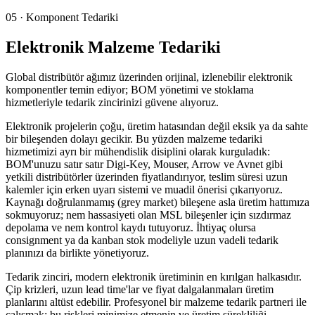
05
·
Komponent Tedariki
Elektronik Malzeme Tedariki
Global distribütör ağımız üzerinden orijinal, izlenebilir elektronik
komponentler temin ediyor; BOM yönetimi ve stoklama
hizmetleriyle tedarik zincirinizi güvene alıyoruz.
Elektronik projelerin çoğu, üretim hatasından değil eksik ya da sahte
bir bileşenden dolayı gecikir. Bu yüzden malzeme tedariki
hizmetimizi ayrı bir mühendislik disiplini olarak kurguladık:
BOM'unuzu satır satır Digi-Key, Mouser, Arrow ve Avnet gibi
yetkili distribütörler üzerinden fiyatlandırıyor, teslim süresi uzun
kalemler için erken uyarı sistemi ve muadil önerisi çıkarıyoruz.
Kaynağı doğrulanmamış (grey market) bileşene asla üretim hattımıza
sokmuyoruz; nem hassasiyeti olan MSL bileşenler için sızdırmaz
depolama ve nem kontrol kaydı tutuyoruz. İhtiyaç olursa
consignment ya da kanban stok modeliyle uzun vadeli tedarik
planınızı da birlikte yönetiyoruz.
Tedarik zinciri, modern elektronik üretiminin en kırılgan halkasıdır.
Çip krizleri, uzun lead time'lar ve fiyat dalgalanmaları üretim
planlarını altüst edebilir. Profesyonel bir malzeme tedarik partneri ile
çalışmak; bu riskleri minimize etmenin ve üretim sürekliliği