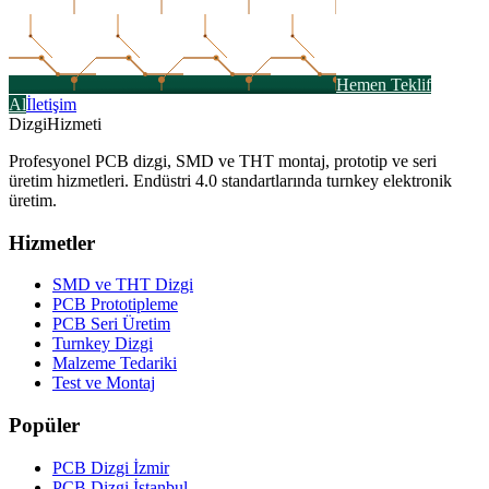
Hemen Teklif
Al
İletişim
Dizgi
Hizmeti
Profesyonel PCB dizgi, SMD ve THT montaj, prototip ve seri
üretim hizmetleri. Endüstri 4.0 standartlarında turnkey elektronik
üretim.
Hizmetler
SMD ve THT Dizgi
PCB Prototipleme
PCB Seri Üretim
Turnkey Dizgi
Malzeme Tedariki
Test ve Montaj
Popüler
PCB Dizgi İzmir
PCB Dizgi İstanbul