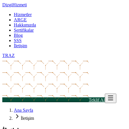
Dizgi
Hizmeti
Hizmetler
ARGE
Hakkımızda
Sertifikalar
Blog
SSS
İletişim
TR
AZ
Teklif Al
Ana Sayfa
İletişim