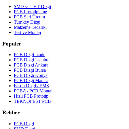
SMD ve THT Dizgi
PCB Prototipleme
PCB Seri Üretim
Turnkey Dizgi
Malzeme Tedariki
Test ve Montaj
Popüler
PCB Dizgi İzmir
PCB Dizgi İstanbul
PCB Dizgi Ankara
PCB Dizgi Bursa
PCB Dizgi Konya
PCB Dizgi Manisa
Fason Dizgi / EMS
PCBA / PCB Montaj
Hızlı PCB Prototip
TEKNOFEST PCB
Rehber
PCB Dizgi
SMD Dizgi