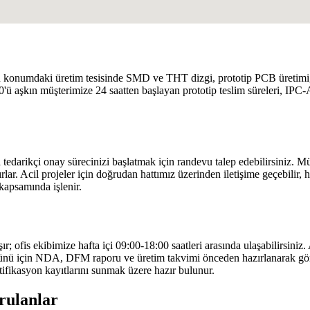
u konumdaki üretim tesisinde SMD ve THT dizgi, prototip PCB üretimi, 
0'ü aşkın müşterimize 24 saatten başlayan prototip teslim süreleri, IPC
a tedarikçi onay sürecinizi başlatmak için randevu talep edebilirsiniz
ar. Acil projeler için doğrudan hattımız üzerinden iletişime geçebilir, h
kapsamında işlenir.
şır; ofis ekibimize hafta içi 09:00-18:00 saatleri arasında ulaşabilirsiniz.
et günü için NDA, DFM raporu ve üretim takvimi önceden hazırlanarak gö
rtifikasyon kayıtlarını sunmak üzere hazır bulunur.
orulanlar