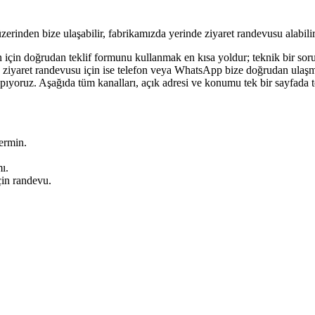
rinden bize ulaşabilir, fabrikamızda yerinde ziyaret randevusu alabilir
rmin için doğrudan teklif formunu kullanmak en kısa yoldur; teknik bir 
a ziyaret randevusu için ise telefon veya WhatsApp bize doğrudan ulaşma
apıyoruz. Aşağıda tüm kanalları, açık adresi ve konumu tek bir sayfada t
ermin.
ı.
çin randevu.