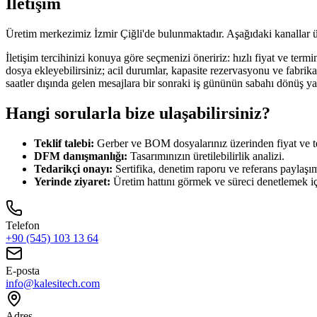
İletişim
Üretim merkezimiz İzmir Çiğli'de bulunmaktadır. Aşağıdaki kanallar üze
İletişim tercihinizi konuya göre seçmenizi öneririz: hızlı fiyat ve te
dosya ekleyebilirsiniz; acil durumlar, kapasite rezervasyonu ve fabrik
saatler dışında gelen mesajlara bir sonraki iş gününün sabahı dönüş y
Hangi sorularla bize ulaşabilirsiniz?
Teklif talebi:
Gerber ve BOM dosyalarınız üzerinden fiyat ve t
DFM danışmanlığı:
Tasarımınızın üretilebilirlik analizi.
Tedarikçi onayı:
Sertifika, denetim raporu ve referans paylaşım
Yerinde ziyaret:
Üretim hattını görmek ve süreci denetlemek i
Telefon
+90 (545) 103 13 64
E-posta
info@kalesitech.com
Adres