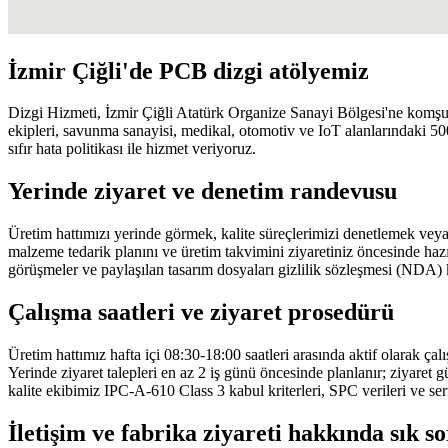
İzmir Çiğli'de PCB dizgi atölyemiz
Dizgi Hizmeti
, İzmir Çiğli Atatürk Organize Sanayi Bölgesi'ne komş
ekipleri, savunma sanayisi, medikal, otomotiv ve IoT alanlarındaki 50
sıfır hata politikası ile hizmet veriyoruz.
Yerinde ziyaret ve denetim randevusu
Üretim hattımızı yerinde görmek, kalite süreçlerimizi denetlemek vey
malzeme tedarik planını ve üretim takvimini ziyaretiniz öncesinde hazırl
görüşmeler ve paylaşılan tasarım dosyaları gizlilik sözleşmesi (NDA) 
Çalışma saatleri ve ziyaret prosedürü
Üretim hattımız hafta içi 08:30-18:00 saatleri arasında aktif olarak çalı
Yerinde ziyaret talepleri en az 2 iş günü öncesinde planlanır; ziyar
kalite ekibimiz IPC-A-610 Class 3 kabul kriterleri, SPC verileri ve se
İletişim ve fabrika ziyareti hakkında sık s