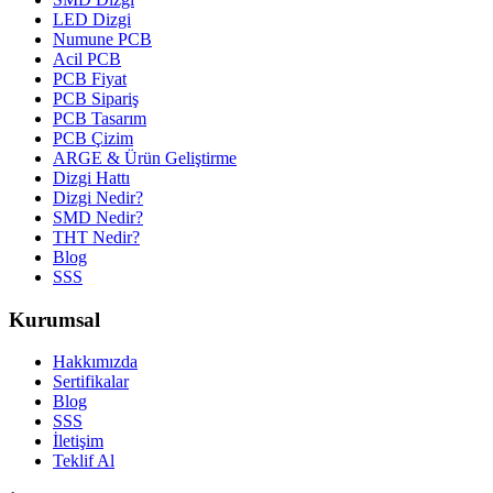
LED Dizgi
Numune PCB
Acil PCB
PCB Fiyat
PCB Sipariş
PCB Tasarım
PCB Çizim
ARGE & Ürün Geliştirme
Dizgi Hattı
Dizgi Nedir?
SMD Nedir?
THT Nedir?
Blog
SSS
Kurumsal
Hakkımızda
Sertifikalar
Blog
SSS
İletişim
Teklif Al