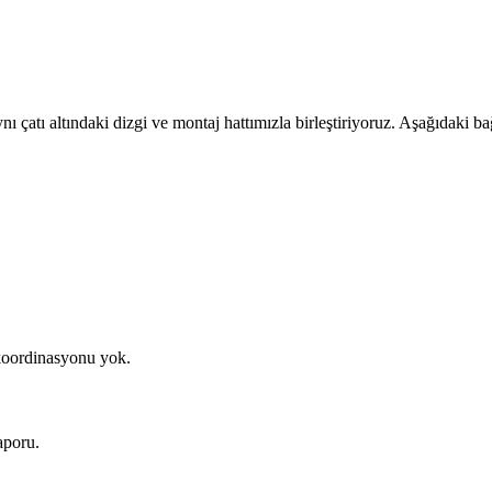
ltındaki dizgi ve montaj hattımızla birleştiriyoruz. Aşağıdaki bağlan
 koordinasyonu yok.
aporu.