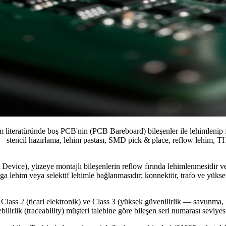
 literatüründe boş PCB'nin (PCB Bareboard) bileşenler ile lehimlenip fo
— stencil hazırlama, lehim pastası, SMD pick & place, reflow lehim, TH
 Device), yüzeye montajlı bileşenlerin reflow fırında lehimlenmesidir 
alga lehim veya selektif lehimle bağlanmasıdır; konnektör, trafo ve yük
Class 2 (ticari elektronik) ve Class 3 (yüksek güvenilirlik — savunma,
ilirlik (traceability) müşteri talebine göre bileşen seri numarası seviyesi