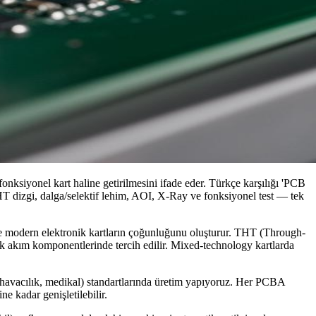
nksiyonel kart haline getirilmesini ifade eder. Türkçe karşılığı 'PCB
T dizgi, dalga/selektif lehim, AOI, X-Ray ve fonksiyonel test — tek
ve modern elektronik kartların çoğunluğunu oluşturur. THT (Through-
sek akım komponentlerinde tercih edilir. Mixed-technology kartlarda
 havacılık, medikal) standartlarında üretim yapıyoruz. Her PCBA
ne kadar genişletilebilir.