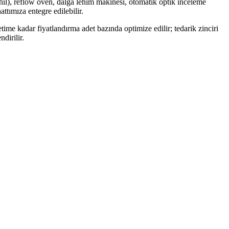
il), reflow oven, dalga lehim makinesi, otomatik optik inceleme
ttımıza entegre edilebilir.
e kadar fiyatlandırma adet bazında optimize edilir; tedarik zinciri
dirilir.