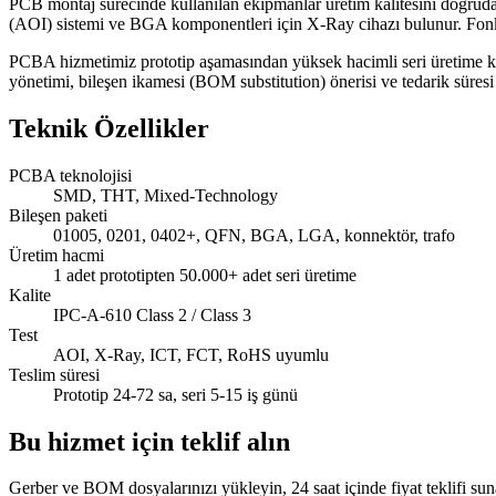
PCB montaj sürecinde kullanılan ekipmanlar üretim kalitesini doğruda
(AOI) sistemi ve BGA komponentleri için X-Ray cihazı bulunur. Fonksiyo
PCBA hizmetimiz prototip aşamasından yüksek hacimli seri üretime kad
yönetimi, bileşen ikamesi (BOM substitution) önerisi ve tedarik süresi u
Teknik Özellikler
PCBA teknolojisi
SMD, THT, Mixed-Technology
Bileşen paketi
01005, 0201, 0402+, QFN, BGA, LGA, konnektör, trafo
Üretim hacmi
1 adet prototipten 50.000+ adet seri üretime
Kalite
IPC-A-610 Class 2 / Class 3
Test
AOI, X-Ray, ICT, FCT, RoHS uyumlu
Teslim süresi
Prototip 24-72 sa, seri 5-15 iş günü
Bu hizmet için teklif alın
Gerber ve BOM dosyalarınızı yükleyin, 24 saat içinde fiyat teklifi sun