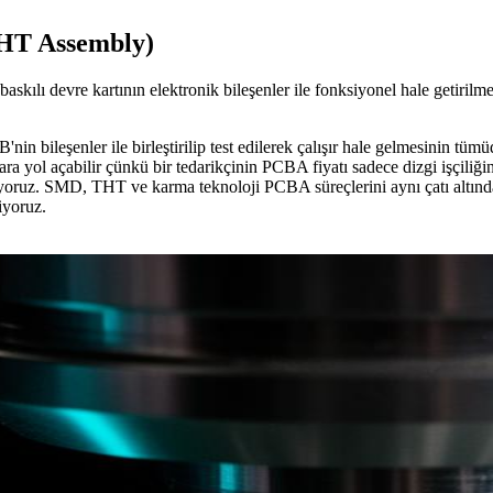
HT Assembly)
ılı devre kartının elektronik bileşenler ile fonksiyonel hale getiril
bileşenler ile birleştirilip test edilerek çalışır hale gelmesinin tümü
lgılara yol açabilir çünkü bir tedarikçinin PCBA fiyatı sadece dizgi işçil
 sunuyoruz. SMD, THT ve karma teknoloji PCBA süreçlerini aynı çatı alt
iyoruz.