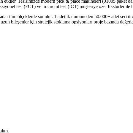
n etkiler. Tesisimizde modern pick & place makineleri (01005 paket dah
nel test (FCT) ve in-circuit test (ICT) müşteriye özel fikstürler ile ha
ar tüm ölçeklerde sunulur. 1 adetlik numuneden 50.000+ adet seri üretim
zun bileşenler için stratejik stoklama opsiyonları proje bazında değerlen
alım.