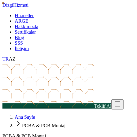
Dizgi
Hizmeti
Hizmetler
ARGE
Hakkımızda
Sertifikalar
Blog
SSS
İletişim
TR
AZ
Teklif Al
Ana Sayfa
PCBA & PCB Montaj
PCBA & PCB Montaj