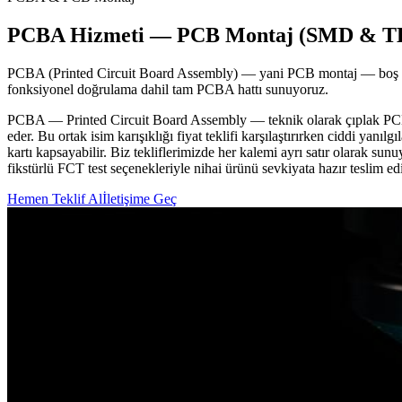
PCBA Hizmeti — PCB Montaj (SMD & T
PCBA (Printed Circuit Board Assembly) — yani PCB montaj — boş bask
fonksiyonel doğrulama dahil tam PCBA hattı sunuyoruz.
PCBA — Printed Circuit Board Assembly — teknik olarak çıplak PCB'nin 
eder. Bu ortak isim karışıklığı fiyat teklifi karşılaştırırken ciddi yanı
kartı kapsayabilir. Biz tekliflerimizde her kalemi ayrı satır olarak
fikstürlü FCT test seçenekleriyle nihai ürünü sevkiyata hazır teslim ed
Hemen Teklif Al
İletişime Geç