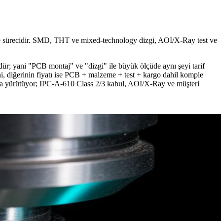
me sürecidir. SMD, THT ve mixed-technology dizgi, AOI/X-Ray test ve
dür; yani "PCB montaj" ve "dizgi" ile büyük ölçüde aynı şeyi tarif
iğini, diğerinin fiyatı ise PCB + malzeme + test + kargo dahil komple
ında yürütüyor; IPC-A-610 Class 2/3 kabul, AOI/X-Ray ve müşteri