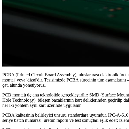
PCBA (Printed Circuit Board Assembly), uluslararası elektronik üretim
montaj' veya 'dizgi'dir. Tesisimizde PCBA sürecinin tüm aşamalarını 
çatı altında yönetiyoruz.
PCB montajı üç ana teknolojide gerçekleştirilir: SMD (Surface Mount
Hole Technology), bileşen bacaklarının kart deliklerinden geçirilip d
her iki yöntem aynı kart üzerinde uygulanır.
PCBA kalitesinin belirleyici unsuru standartlara uyumdur. IPC-A-610 
seriye batch numarası, üretim raporu ve test sonuçları eşlik eder; izleneb